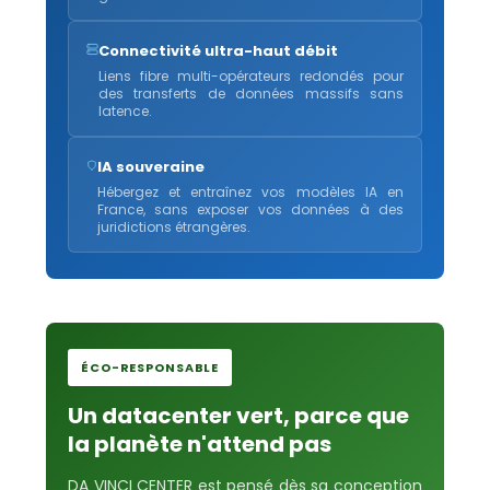
Connectivité ultra-haut débit
Liens fibre multi-opérateurs redondés pour
des transferts de données massifs sans
latence.
IA souveraine
Hébergez et entraînez vos modèles IA en
France, sans exposer vos données à des
juridictions étrangères.
ÉCO-RESPONSABLE
Un datacenter vert, parce que
la planète n'attend pas
DA VINCI CENTER est pensé dès sa conception