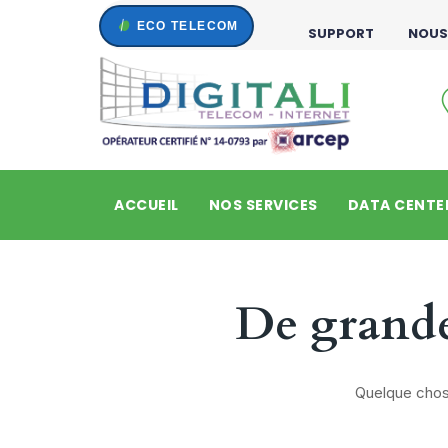
Skip
SUPPORT
NOUS
to
content
ACCUEIL
NOS SERVICES
DATA CENTE
De grandes
Quelque chose