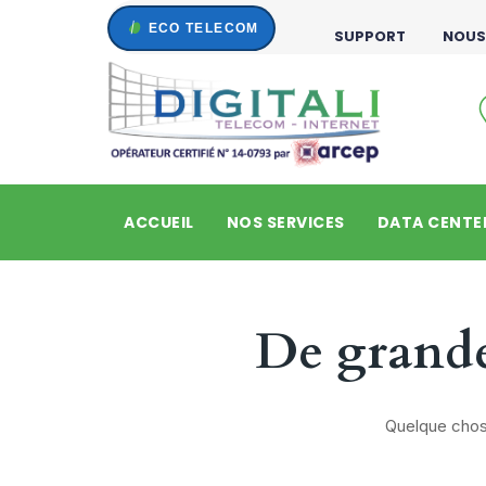
Skip
SUPPORT
NOUS
to
content
ACCUEIL
NOS SERVICES
DATA CENTE
De grandes
Quelque chose