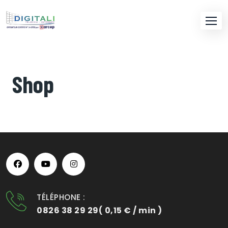
Skip
to
content
Shop
TÉLÉPHONE :
0826 38 29 29( 0,15 € / min )