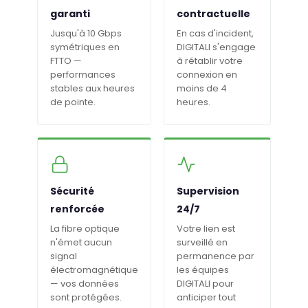
garanti
contractuelle
Jusqu'à 10 Gbps
En cas d'incident,
symétriques en
DIGITALI s'engage
FTTO —
à rétablir votre
performances
connexion en
stables aux heures
moins de 4
de pointe.
heures.
Sécurité
Supervision
renforcée
24/7
La fibre optique
Votre lien est
n'émet aucun
surveillé en
signal
permanence par
électromagnétique
les équipes
— vos données
DIGITALI pour
sont protégées.
anticiper tout